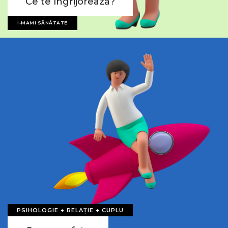
Ce te îngrijorează?
I-MAMI SĂNĂTATE
PSIHOLOGIE + RELAȚIE + CUPLU