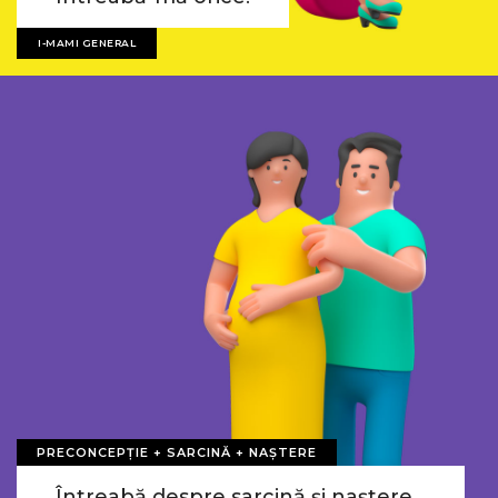
I-MAMI GENERAL
PRECONCEPȚIE + SARCINĂ + NAȘTERE
Întreabă despre sarcină și naștere...