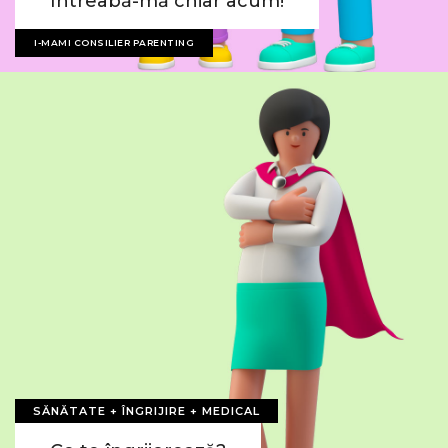
Întreabă-mă chiar acum!
I-MAMI CONSILIER PARENTING
SĂNĂTATE + ÎNGRIJIRE + MEDICAL